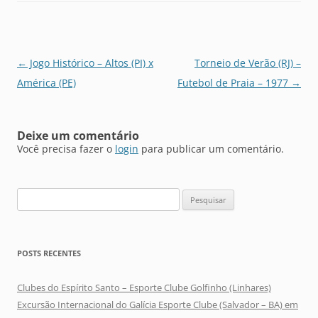
Navegação
←
Jogo Histórico – Altos (PI) x
Torneio de Verão (RJ) –
de
América (PE)
Futebol de Praia – 1977
→
posts
Deixe um comentário
Você precisa fazer o
login
para publicar um comentário.
Pesquisar
por:
POSTS RECENTES
Clubes do Espírito Santo – Esporte Clube Golfinho (Linhares)
Excursão Internacional do Galícia Esporte Clube (Salvador – BA) em