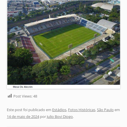
Post Views:
48
Este post foi publicado em
Estádios
,
Fotos Históricas
,
São Paulo
em
14 de maio de 2024
por
Julio Bovi Diogo
.