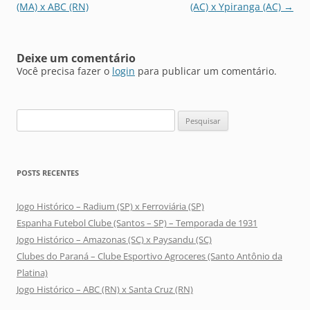
de
(MA) x ABC (RN)
(AC) x Ypiranga (AC)
→
posts
Deixe um comentário
Você precisa fazer o
login
para publicar um comentário.
Pesquisar
por:
POSTS RECENTES
Jogo Histórico – Radium (SP) x Ferroviária (SP)
Espanha Futebol Clube (Santos – SP) – Temporada de 1931
Jogo Histórico – Amazonas (SC) x Paysandu (SC)
Clubes do Paraná – Clube Esportivo Agroceres (Santo Antônio da
Platina)
Jogo Histórico – ABC (RN) x Santa Cruz (RN)