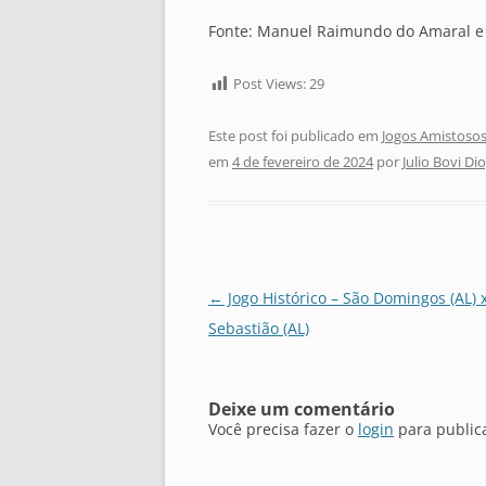
Fonte: Manuel Raimundo do Amaral e J
Post Views:
29
Este post foi publicado em
Jogos Amistosos
em
4 de fevereiro de 2024
por
Julio Bovi Di
Navegação
←
Jogo Histórico – São Domingos (AL) 
de
Sebastião (AL)
posts
Deixe um comentário
Você precisa fazer o
login
para public