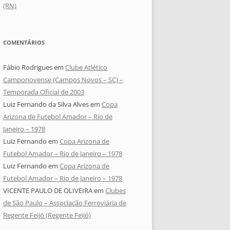
(RN)
COMENTÁRIOS
Fábio Rodrigues
em
Clube Atlético
Camponovense (Campos Novos – SC) –
Temporada Oficial de 2003
Luiz Fernando da Silva Alves
em
Copa
Arizona de Futebol Amador – Rio de
Janeiro – 1978
Luiz Fernando
em
Copa Arizona de
Futebol Amador – Rio de Janeiro – 1978
Luiz Fernando
em
Copa Arizona de
Futebol Amador – Rio de Janeiro – 1978
VICENTE PAULO DE OLIVEIRA
em
Clubes
de São Paulo – Associação Ferroviária de
Regente Feijó (Regente Feijó)