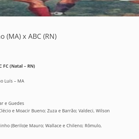
ão (MA) x ABC (RN)
 FC (Natal – RN)
ão Luís – MA
car e Guedes
écio e Moacir Bueno; Zuza e Barrão; Valdeci, Wilson
inho (Berilo)e Mauro; Wallace e Chileno; Rômulo,