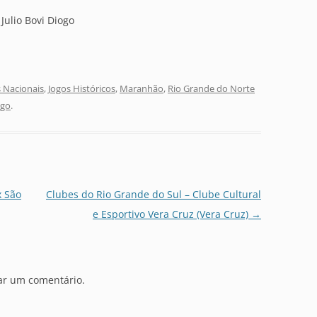
ulio Bovi Diogo
 Nacionais
,
Jogos Históricos
,
Maranhão
,
Rio Grande do Norte
ogo
.
x São
Clubes do Rio Grande do Sul – Clube Cultural
e Esportivo Vera Cruz (Vera Cruz)
→
ar um comentário.