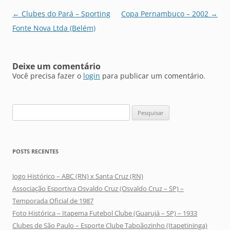
Navegação
←
Clubes do Pará – Sporting
Copa Pernambuco – 2002
→
de
Fonte Nova Ltda (Belém)
posts
Deixe um comentário
Você precisa fazer o
login
para publicar um comentário.
Pesquisar
por:
POSTS RECENTES
Jogo Histórico – ABC (RN) x Santa Cruz (RN)
Associação Esportiva Osvaldo Cruz (Osvaldo Cruz – SP) –
Temporada Oficial de 1987
Foto Histórica – Itapema Futebol Clube (Guarujá – SP) – 1933
Clubes de São Paulo – Esporte Clube Taboãozinho (Itapetininga)