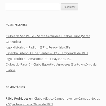
Pesquisar
por:
POSTS RECENTES
Clubes de São Paulo – Santa Gertrudes Futebol Clube (Santa
Gertrudes)
Jogo Histórico – Radium (SP) x Ferroviária (SP)
Espanha Futebol Clube (Santos – SP) – Temporada de 1931
Jogo Histórico – Amazonas (SC) x Paysandu (SC)
Clubes do Paraná – Clube Esportivo Agroceres (Santo Antônio da
Platina)
COMENTÁRIOS
Fábio Rodrigues
em
Clube Atlético Camponovense (Campos Novos
– SC) – Temporada Oficial de 2003