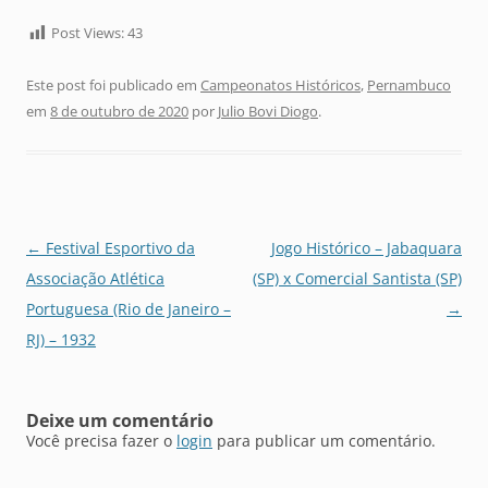
Post Views:
43
Este post foi publicado em
Campeonatos Históricos
,
Pernambuco
em
8 de outubro de 2020
por
Julio Bovi Diogo
.
Navegação
←
Festival Esportivo da
Jogo Histórico – Jabaquara
de
Associação Atlética
(SP) x Comercial Santista (SP)
posts
Portuguesa (Rio de Janeiro –
→
RJ) – 1932
Deixe um comentário
Você precisa fazer o
login
para publicar um comentário.