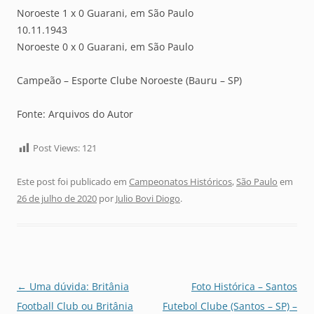
Noroeste 1 x 0 Guarani, em São Paulo
10.11.1943
Noroeste 0 x 0 Guarani, em São Paulo
Campeão – Esporte Clube Noroeste (Bauru – SP)
Fonte: Arquivos do Autor
Post Views:
121
Este post foi publicado em
Campeonatos Históricos
,
São Paulo
em
26 de julho de 2020
por
Julio Bovi Diogo
.
Navegação
←
Uma dúvida: Britânia
Foto Histórica – Santos
de
Football Club ou Britânia
Futebol Clube (Santos – SP) –