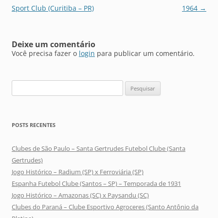
posts
Sport Club (Curitiba – PR)
1964
→
Deixe um comentário
Você precisa fazer o
login
para publicar um comentário.
Pesquisar
por:
POSTS RECENTES
Clubes de São Paulo – Santa Gertrudes Futebol Clube (Santa
Gertrudes)
Jogo Histórico – Radium (SP) x Ferroviária (SP)
Espanha Futebol Clube (Santos – SP) – Temporada de 1931
Jogo Histórico – Amazonas (SC) x Paysandu (SC)
Clubes do Paraná – Clube Esportivo Agroceres (Santo Antônio da