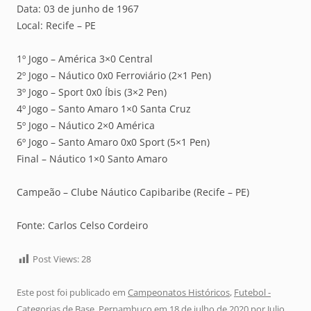
Data: 03 de junho de 1967
Local: Recife – PE
1º Jogo – América 3×0 Central
2º Jogo – Náutico 0x0 Ferroviário (2×1 Pen)
3º Jogo – Sport 0x0 Íbis (3×2 Pen)
4º Jogo – Santo Amaro 1×0 Santa Cruz
5º Jogo – Náutico 2×0 América
6º Jogo – Santo Amaro 0x0 Sport (5×1 Pen)
Final – Náutico 1×0 Santo Amaro
Campeão – Clube Náutico Capibaribe (Recife – PE)
Fonte: Carlos Celso Cordeiro
Post Views:
28
Este post foi publicado em
Campeonatos Históricos
,
Futebol -
Categorias de Base
,
Pernambuco
em
18 de julho de 2020
por
Julio