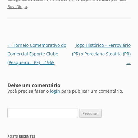
Bovi Diogo
.
Navegação
←
Torneio Comemorativo do
Jogo Histórico – Ferroviário
de
Comercial Esporte Clube
(PR) x Porcelana Steatita (PR)
posts
(Pesqueira – PE) – 1965
→
Deixe um comentário
Você precisa fazer o
login
para publicar um comentário.
Pesquisar
por:
POSTS RECENTES