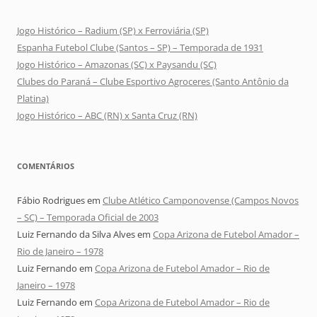
Jogo Histórico – Radium (SP) x Ferroviária (SP)
Espanha Futebol Clube (Santos – SP) – Temporada de 1931
Jogo Histórico – Amazonas (SC) x Paysandu (SC)
Clubes do Paraná – Clube Esportivo Agroceres (Santo Antônio da
Platina)
Jogo Histórico – ABC (RN) x Santa Cruz (RN)
COMENTÁRIOS
Fábio Rodrigues
em
Clube Atlético Camponovense (Campos Novos
– SC) – Temporada Oficial de 2003
Luiz Fernando da Silva Alves
em
Copa Arizona de Futebol Amador –
Rio de Janeiro – 1978
Luiz Fernando
em
Copa Arizona de Futebol Amador – Rio de
Janeiro – 1978
Luiz Fernando
em
Copa Arizona de Futebol Amador – Rio de