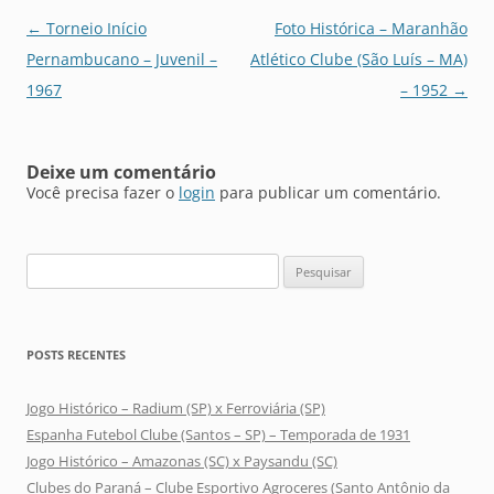
Navegação
←
Torneio Início
Foto Histórica – Maranhão
de
Pernambucano – Juvenil –
Atlético Clube (São Luís – MA)
posts
1967
– 1952
→
Deixe um comentário
Você precisa fazer o
login
para publicar um comentário.
Pesquisar
por:
POSTS RECENTES
Jogo Histórico – Radium (SP) x Ferroviária (SP)
Espanha Futebol Clube (Santos – SP) – Temporada de 1931
Jogo Histórico – Amazonas (SC) x Paysandu (SC)
Clubes do Paraná – Clube Esportivo Agroceres (Santo Antônio da