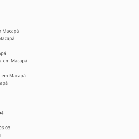
em Macapá
 Macapá
apá
C), em Macapá
), em Macapá
capá
04
06 03
1