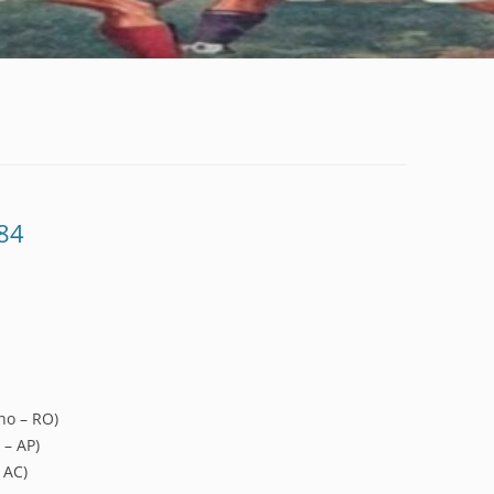
84
ho – RO)
 – AP)
 AC)