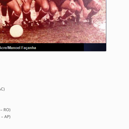
AC)
 – RO)
 – AP)