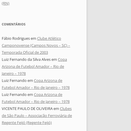
(RN)
COMENTÁRIOS
Fábio Rodrigues
em
Clube Atlético
Camponovense (Campos Novos – SC) –
Temporada Oficial de 2003
Luiz Fernando da Silva Alves
em
Copa
Arizona de Futebol Amador – Rio de
Janeiro – 1978
Luiz Fernando
em
Copa Arizona de
Futebol Amador – Rio de Janeiro – 1978
Luiz Fernando
em
Copa Arizona de
Futebol Amador – Rio de Janeiro – 1978
VICENTE PAULO DE OLIVEIRA
em
Clubes
de São Paulo – Associação Ferroviária de
Regente Feijó (Regente Feijó)