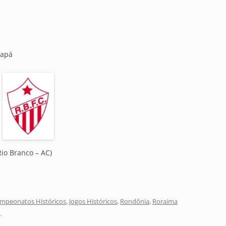
capá
io Branco – AC)
mpeonatos Históricos
,
Jogos Históricos
,
Rondônia
,
Roraima
.