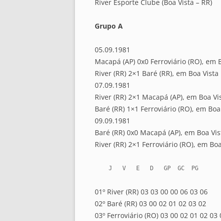
River Esporte Clube (Boa Vista – RR)
Grupo A
05.09.1981
Macapá (AP) 0x0 Ferroviário (RO), em 
River (RR) 2×1 Baré (RR), em Boa Vista
07.09.1981
River (RR) 2×1 Macapá (AP), em Boa Vi
Baré (RR) 1×1 Ferroviário (RO), em Boa
09.09.1981
Baré (RR) 0x0 Macapá (AP), em Boa Vis
River (RR) 2×1 Ferroviário (RO), em Boa
    J   V   E   D   GP  GC  PG
01º River (RR) 03 03 00 00 06 03 06
02º Baré (RR) 03 00 02 01 02 03 02
03º Ferroviário (RO) 03 00 02 01 02 03 