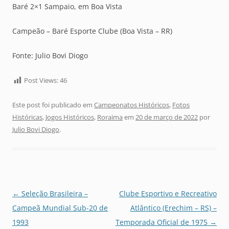
Baré 2×1 Sampaio, em Boa Vista
Campeão – Baré Esporte Clube (Boa Vista – RR)
Fonte: Julio Bovi Diogo
Post Views:
46
Este post foi publicado em
Campeonatos Históricos
,
Fotos
Históricas
,
Jogos Históricos
,
Roraima
em
20 de março de 2022
por
Julio Bovi Diogo
.
Navegação
←
Seleção Brasileira –
Clube Esportivo e Recreativo
de
Campeã Mundial Sub-20 de
Atlântico (Erechim – RS) –
posts
1993
Temporada Oficial de 1975
→