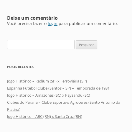
Deixe um comentário
Você precisa fazer o
login
para publicar um comentário.
Pesquisar
por:
POSTS RECENTES
Jogo Histórico – Radium (SP) x Ferroviária (SP)
Espanha Futebol Clube (Santos – SP) – Temporada de 1931
Jogo Histórico – Amazonas (SC) x Paysandu (SC)
Clubes do Paraná – Clube Esportivo Agroceres (Santo Antônio da
Platina)
Jogo Histórico – ABC (RN) x Santa Cruz (RN)