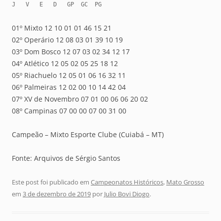
J   V   E   D   GP  GC  PG
01º Mixto 12 10 01 01 46 15 21
02º Operário 12 08 03 01 39 10 19
03º Dom Bosco 12 07 03 02 34 12 17
04º Atlético 12 05 02 05 25 18 12
05º Riachuelo 12 05 01 06 16 32 11
06º Palmeiras 12 02 00 10 14 42 04
07º XV de Novembro 07 01 00 06 06 20 02
08º Campinas 07 00 00 07 00 31 00
Campeão – Mixto Esporte Clube (Cuiabá – MT)
Fonte: Arquivos de Sérgio Santos
Este post foi publicado em
Campeonatos Históricos
,
Mato Grosso
em
3 de dezembro de 2019
por
Julio Bovi Diogo
.