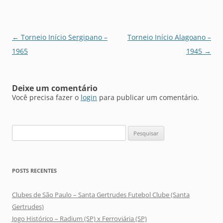
Navegação
←
Torneio Início Sergipano –
Torneio Início Alagoano –
de
1965
1945
→
posts
Deixe um comentário
Você precisa fazer o
login
para publicar um comentário.
Pesquisar
por:
POSTS RECENTES
Clubes de São Paulo – Santa Gertrudes Futebol Clube (Santa
Gertrudes)
Jogo Histórico – Radium (SP) x Ferroviária (SP)