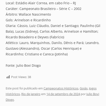
Local: Estádio Alair Correa, em cabo Frio – RJ
Caráter: Campeonato Brasileiro – Série C – 2002
Árbitro: Wallace Nascimento
Gols: Arinelson e Ricardinho
Olaria: Cássio, Luiz Cláudio, Daniel e Santiago; Paulinho (Gil
Bala), Lucas (Sidney), Carlos Alberto, Arinelson e Hamilton;
Ricardo Boiadeiro e Deyves (Fabrício)
Atlético: Lauro, Marquinhos, Danilo, Dênis e Pará; Leandro,
Gustavo (Alessandro), Oscar (Carlos Henrique) e
Ricardinho; Cristiano e Careca (Jotinha)
Fonte: Julio Bovi Diogo
Post Views:
38
Este post foi publicado em
Campeonatos Históricos
,
Goiás
,
Jogos
Históricos
,
Rio de Janeiro
em
14 de setembro de 2024
por
Julio Bovi
Diogo
.