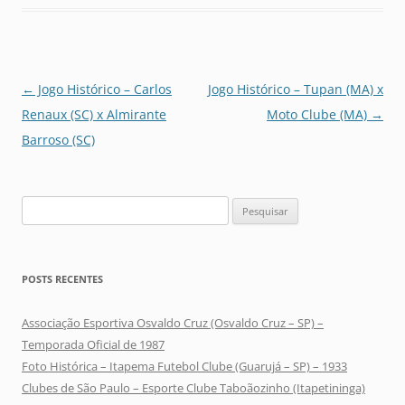
Navegação
←
Jogo Histórico – Carlos
Jogo Histórico – Tupan (MA) x
de
Renaux (SC) x Almirante
Moto Clube (MA)
→
posts
Barroso (SC)
Pesquisar
por:
POSTS RECENTES
Associação Esportiva Osvaldo Cruz (Osvaldo Cruz – SP) –
Temporada Oficial de 1987
Foto Histórica – Itapema Futebol Clube (Guarujá – SP) – 1933
Clubes de São Paulo – Esporte Clube Taboãozinho (Itapetininga)