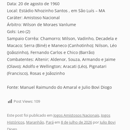
Data: 20 de agosto de 1960
Local: Estádio Nhozinho Santos , em São Luís – MA
Caráter: Amistoso Nacional
Árbitro: Wilson de Moraes Vanlume
Gols: Leo (2)
Sampaio Corrêa: Chamorro; Milson, Vadinho, Decadela e
Macaco; Serra (Biné) e Maneco (Canhotinho); Nilson, Léo
(Joãozinho), Fernando Carlos e Chico (Barrão)
Combatentes: Altenir; Aldenor, Souza, Armando e Jaime
(Olavo); Adolfo e Wellington; Aracati (Léo), Pignatari
(Francisco), Rosas e Joãozinho
Fonte: Manuel Raimundo do Amaral e Julio Bovi Diogo
Post Views:
109
Este post foi publicado em
Jogos Amistosos Nacionais
,
Jogos
Históricos
,
Maranhão
,
Pará
em
8 de julho de 2026
por
Julio Bovi
Diogo
.