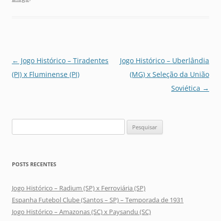
Navegação
←
Jogo Histórico – Tiradentes
Jogo Histórico – Uberlândia
de
(PI) x Fluminense (PI)
(MG) x Seleção da União
posts
Soviética
→
Pesquisar
por:
POSTS RECENTES
Jogo Histórico – Radium (SP) x Ferroviária (SP)
Espanha Futebol Clube (Santos – SP) – Temporada de 1931
Jogo Histórico – Amazonas (SC) x Paysandu (SC)