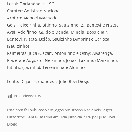
Local: Florianópolis – SC
Caráter: Amistoso Nacional
Árbitro: Manoel Machado
Gols: Teixeirinha, Bitinho, Saulzinho (2), Bentevi e Nizeta
Avaí: Adolfinho; Guido e Danda; Minela, Boos e Jair;
Bentevi, Nizeta, Bolão, Saulzinho (Amorin) e Carioca
(Saulzinho)
Palmeiras: Juca (Oscar), Antoninho e Osny; Alvarenga,
Piazera e Augusto (Nelsinho); Jonas, Lazinho (Marzinho),
Bitinho (Lazinho), Teixeirinha e Aldinho
Fonte: Dejair Fernandes e Julio Bovi Diogo
Post Views:
105
Este post foi publicado em
Jogos Amistosos Nacionais
,
Jogos
Históricos
,
Santa Catarina
em
8 de julho de 2026
por
Julio Bovi
Diogo
.