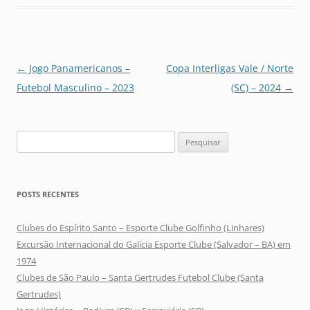
Navegação
←
Jogo Panamericanos –
Copa Interligas Vale / Norte
de
Futebol Masculino – 2023
(SC) – 2024
→
posts
Pesquisar
por:
POSTS RECENTES
Clubes do Espírito Santo – Esporte Clube Golfinho (Linhares)
Excursão Internacional do Galícia Esporte Clube (Salvador – BA) em
1974
Clubes de São Paulo – Santa Gertrudes Futebol Clube (Santa
Gertrudes)