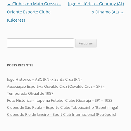
Navegação
←
Clubes do Mato Grosso –
Jogo Histórico – Guarany (AL)
de
Oriente Esporte Clube
x Dínamo (AL)
→
posts
(Cáceres)
Pesquisar
por:
POSTS RECENTES
Jogo Histórico – ABC (RN) x Santa Cruz (RN)
Associação Esportiva Osvaldo Cruz (Osvaldo Cruz – SP) –
Temporada Oficial de 1987
Foto Histórica – Itapema Futebol Clube (Guarujá – SP) – 1933
Clubes de São Paulo – Esporte Clube Taboãozinho (Itapetininga)
Clubes do Rio de Janeiro – Sport Club Internacional (Petrópolis)