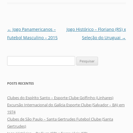
Navegação
←
Jogo Panamericanos –
Jogo Histórico – Floriano (RS) x
de
Futebol Masculino – 2015
Seleção do Uruguai
→
posts
Pesquisar
por:
POSTS RECENTES
Clubes do Espírito Santo – Esporte Clube Golfinho (Linhares)
Excursão Internacional do Galícia Esporte Clube (Salvador – BA) em
1974
Clubes de São Paulo – Santa Gertrudes Futebol Clube (Santa
Gertrudes)