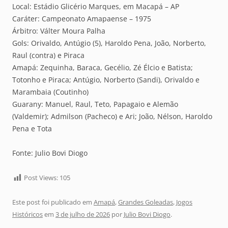
Local: Estádio Glicério Marques, em Macapá – AP
Caráter: Campeonato Amapaense – 1975
Árbitro: Válter Moura Palha
Gols: Orivaldo, Antúgio (5), Haroldo Pena, João, Norberto,
Raul (contra) e Piraca
Amapá: Zequinha, Baraca, Gecélio, Zé Élcio e Batista;
Totonho e Piraca; Antúgio, Norberto (Sandi), Orivaldo e
Marambaia (Coutinho)
Guarany: Manuel, Raul, Teto, Papagaio e Alemão
(Valdemir); Admilson (Pacheco) e Ari; João, Nélson, Haroldo
Pena e Tota
Fonte: Julio Bovi Diogo
Post Views:
105
Este post foi publicado em
Amapá
,
Grandes Goleadas
,
Jogos
Históricos
em
3 de julho de 2026
por
Julio Bovi Diogo
.