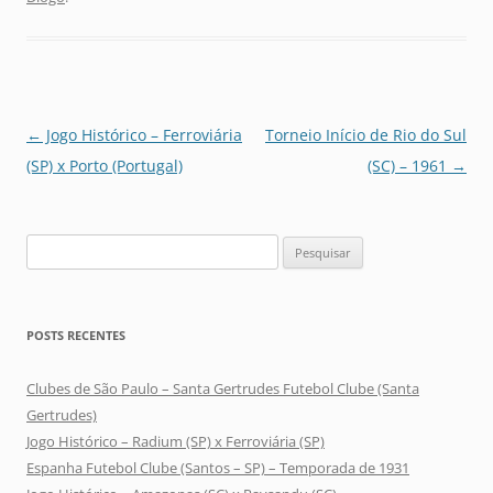
Navegação
←
Jogo Histórico – Ferroviária
Torneio Início de Rio do Sul
de
(SP) x Porto (Portugal)
(SC) – 1961
→
posts
Pesquisar
por:
POSTS RECENTES
Clubes de São Paulo – Santa Gertrudes Futebol Clube (Santa
Gertrudes)
Jogo Histórico – Radium (SP) x Ferroviária (SP)
Espanha Futebol Clube (Santos – SP) – Temporada de 1931