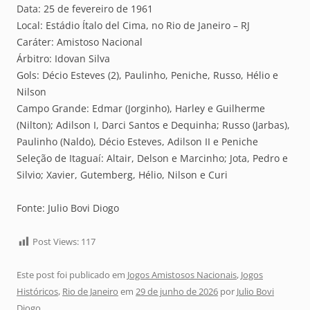
Data: 25 de fevereiro de 1961
Local: Estádio Ítalo del Cima, no Rio de Janeiro – RJ
Caráter: Amistoso Nacional
Árbitro: Idovan Silva
Gols: Décio Esteves (2), Paulinho, Peniche, Russo, Hélio e
Nilson
Campo Grande: Edmar (Jorginho), Harley e Guilherme
(Nilton); Adilson I, Darci Santos e Dequinha; Russo (Jarbas),
Paulinho (Naldo), Décio Esteves, Adilson II e Peniche
Seleção de Itaguaí: Altair, Delson e Marcinho; Jota, Pedro e
Silvio; Xavier, Gutemberg, Hélio, Nilson e Curi
Fonte: Julio Bovi Diogo
Post Views:
117
Este post foi publicado em
Jogos Amistosos Nacionais
,
Jogos
Históricos
,
Rio de Janeiro
em
29 de junho de 2026
por
Julio Bovi
Diogo
.