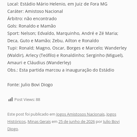
Local: Estádio Mário Helenio, em Juiz de Fora MG
Caráter: Amistoso Nacional
Árbitro: não encontrado
Gols: Ronaldo e Mamão
Sport: Nelson; Edvaldo, Marquinho, André e Zé Maria;
Deca, Guto e Mamão; Zebu, Ailton e Ronaldo
Tupi: Ronald; Magno, Oscar, Borges e Marcelo; Wanderley
(Waldir), Arlecy (Teófilo) e Ronaldinho; Serginho (Miguel),
Amauri e Cláudius (Wanderley)
Obs.: Esta partida marcou a inauguração do Estádio
Fonte: Julio Bovi Diogo
Post Views:
88
Este post foi publicado em
Jogos Amistosos Nacionais
,
Jogos
Históricos
,
Minas Gerais
em
25 de junho de 2026
por
Julio Bovi
Diogo
.