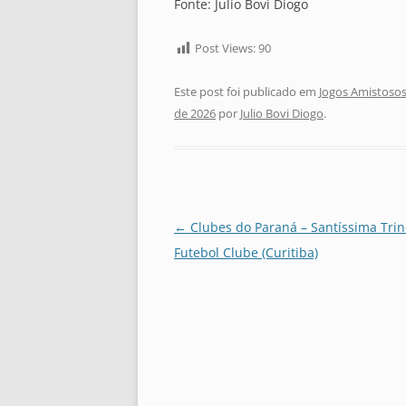
Fonte: Julio Bovi Diogo
Post Views:
90
Este post foi publicado em
Jogos Amistosos
de 2026
por
Julio Bovi Diogo
.
Navegação
←
Clubes do Paraná – Santíssima Tri
de
Futebol Clube (Curitiba)
posts