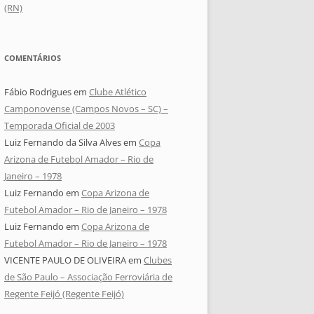
(RN)
COMENTÁRIOS
Fábio Rodrigues
em
Clube Atlético
Camponovense (Campos Novos – SC) –
Temporada Oficial de 2003
Luiz Fernando da Silva Alves
em
Copa
Arizona de Futebol Amador – Rio de
Janeiro – 1978
Luiz Fernando
em
Copa Arizona de
Futebol Amador – Rio de Janeiro – 1978
Luiz Fernando
em
Copa Arizona de
Futebol Amador – Rio de Janeiro – 1978
VICENTE PAULO DE OLIVEIRA
em
Clubes
de São Paulo – Associação Ferroviária de
Regente Feijó (Regente Feijó)