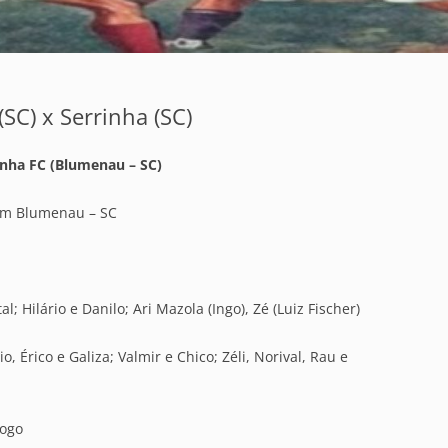
(SC) x Serrinha (SC)
inha FC (Blumenau – SC)
em Blumenau – SC
l; Hilário e Danilo; Ari Mazola (Ingo), Zé (Luiz Fischer)
o, Érico e Galiza; Valmir e Chico; Zéli, Norival, Rau e
iogo