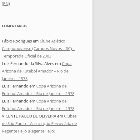
(RN)
COMENTÁRIOS
Fábio Rodrigues
em
Clube Atlético
Camponovense (Campos Novos – SC) –
Temporada Oficial de 2003
Luiz Fernando da Silva Alves
em
Copa
Arizona de Futebol Amador – Rio de
Janeiro – 1978
Luiz Fernando
em
Copa Arizona de
Futebol Amador – Rio de Janeiro – 1978
Luiz Fernando
em
Copa Arizona de
Futebol Amador – Rio de Janeiro – 1978
VICENTE PAULO DE OLIVEIRA
em
Clubes
de São Paulo – Associação Ferroviária de
Regente Feijó (Regente Feijó)