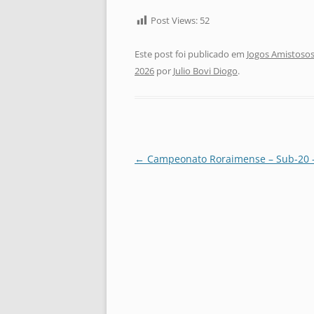
Post Views:
52
Este post foi publicado em
Jogos Amistosos
2026
por
Julio Bovi Diogo
.
Navegação
←
Campeonato Roraimense – Sub-20 
de
posts