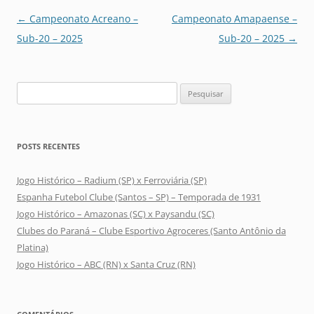
Navegação
←
Campeonato Acreano –
Campeonato Amapaense –
de
Sub-20 – 2025
Sub-20 – 2025
→
posts
Pesquisar
por:
POSTS RECENTES
Jogo Histórico – Radium (SP) x Ferroviária (SP)
Espanha Futebol Clube (Santos – SP) – Temporada de 1931
Jogo Histórico – Amazonas (SC) x Paysandu (SC)
Clubes do Paraná – Clube Esportivo Agroceres (Santo Antônio da
Platina)
Jogo Histórico – ABC (RN) x Santa Cruz (RN)