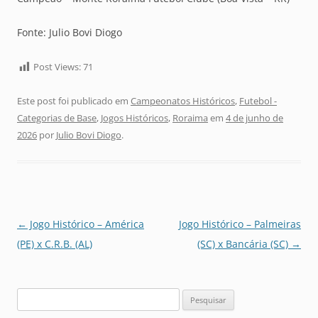
Fonte: Julio Bovi Diogo
Post Views:
71
Este post foi publicado em
Campeonatos Históricos
,
Futebol -
Categorias de Base
,
Jogos Históricos
,
Roraima
em
4 de junho de
2026
por
Julio Bovi Diogo
.
Navegação
←
Jogo Histórico – América
Jogo Histórico – Palmeiras
de
(PE) x C.R.B. (AL)
(SC) x Bancária (SC)
→
posts
Pesquisar
por: