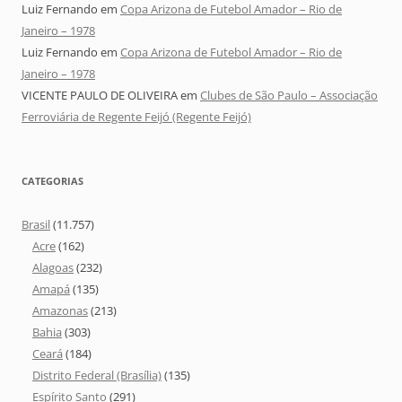
Luiz Fernando
em
Copa Arizona de Futebol Amador – Rio de
Janeiro – 1978
Luiz Fernando
em
Copa Arizona de Futebol Amador – Rio de
Janeiro – 1978
VICENTE PAULO DE OLIVEIRA
em
Clubes de São Paulo – Associação
Ferroviária de Regente Feijó (Regente Feijó)
CATEGORIAS
Brasil
(11.757)
Acre
(162)
Alagoas
(232)
Amapá
(135)
Amazonas
(213)
Bahia
(303)
Ceará
(184)
Distrito Federal (Brasília)
(135)
Espírito Santo
(291)