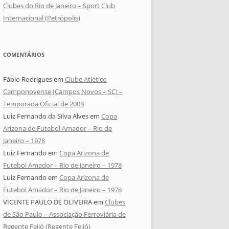
Clubes do Rio de Janeiro – Sport Club
Internacional (Petrópolis)
COMENTÁRIOS
Fábio Rodrigues
em
Clube Atlético
Camponovense (Campos Novos – SC) –
Temporada Oficial de 2003
Luiz Fernando da Silva Alves
em
Copa
Arizona de Futebol Amador – Rio de
Janeiro – 1978
Luiz Fernando
em
Copa Arizona de
Futebol Amador – Rio de Janeiro – 1978
Luiz Fernando
em
Copa Arizona de
Futebol Amador – Rio de Janeiro – 1978
VICENTE PAULO DE OLIVEIRA
em
Clubes
de São Paulo – Associação Ferroviária de
Regente Feijó (Regente Feijó)