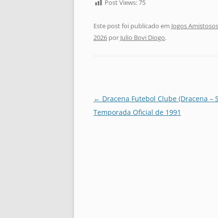
Post Views:
75
Este post foi publicado em
Jogos Amistosos
2026
por
Julio Bovi Diogo
.
Navegação
←
Dracena Futebol Clube (Dracena – S
de
Temporada Oficial de 1991
posts