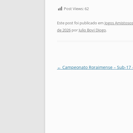
Post Views:
62
Este post foi publicado em
Jogos Amistosos
de 2026
por
Julio Bovi Diogo
.
Navegação
←
Campeonato Roraimense – Sub-17 
de
posts