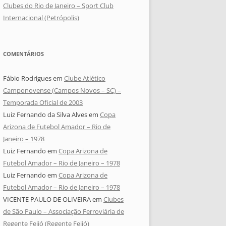
Clubes do Rio de Janeiro – Sport Club
Internacional (Petrópolis)
COMENTÁRIOS
Fábio Rodrigues
em
Clube Atlético
Camponovense (Campos Novos – SC) –
Temporada Oficial de 2003
Luiz Fernando da Silva Alves
em
Copa
Arizona de Futebol Amador – Rio de
Janeiro – 1978
Luiz Fernando
em
Copa Arizona de
Futebol Amador – Rio de Janeiro – 1978
Luiz Fernando
em
Copa Arizona de
Futebol Amador – Rio de Janeiro – 1978
VICENTE PAULO DE OLIVEIRA
em
Clubes
de São Paulo – Associação Ferroviária de
Regente Feijó (Regente Feijó)