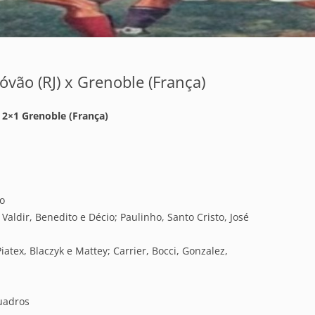
tóvão (RJ) x Grenoble (França)
) 2×1 Grenoble (França)
to
Valdir, Benedito e Décio; Paulinho, Santo Cristo, José
atex, Blaczyk e Mattey; Carrier, Bocci, Gonzalez,
uadros