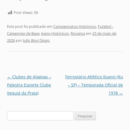
Post Views:
56
Este post foi publicado em
Campeonatos Históricos
,
Futebol -
Categorias de Base
,
Jogos Históricos
,
Roraima
em
25 de maio de
2026
por
Julio Bovi Diogo
.
Navegação
←
Clubes de Alagoas –
Ferroviário Atlético Ituano (Itu
de
Palestra Esporte Clube
– SP) – Temporada Oficial de
posts
(Jequiá da Praia)
1978
→
Pesquisar
por: