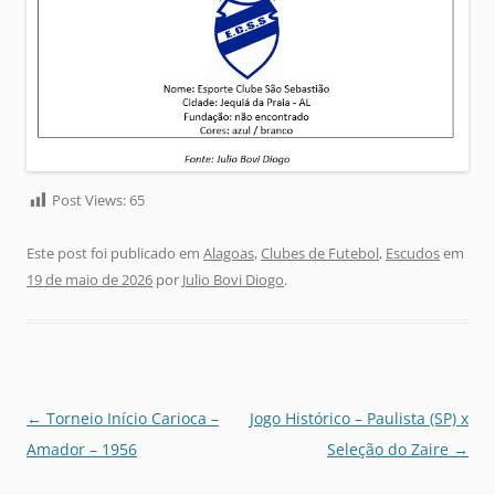
Post Views:
65
Este post foi publicado em
Alagoas
,
Clubes de Futebol
,
Escudos
em
19 de maio de 2026
por
Julio Bovi Diogo
.
Navegação
←
Torneio Início Carioca –
Jogo Histórico – Paulista (SP) x
de
Amador – 1956
Seleção do Zaire
→
posts