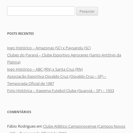
Pesquisar
por:
POSTS RECENTES
Jogo Histórico – Amazonas (SC) x Paysandu (SC)
Clubes do Paraná – Clube Esportivo Agroceres (Santo Antônio da
Platina)
Jogo Histórico – ABC (RN) x Santa Cruz (RN)
Associação Esportiva Osvaldo Cruz (Osvaldo Cruz – SP) –
Temporada Oficial de 1987
Foto Histórica – Itapema Futebol Clube (Guarujá – SP) – 1933
COMENTÁRIOS
Fábio Rodrigues
em
Clube Atlético Camponovense (Campos Novos