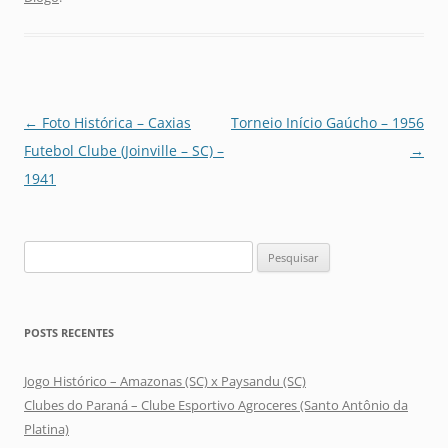
Navegação
←
Foto Histórica – Caxias
Torneio Início Gaúcho – 1956
de
Futebol Clube (Joinville – SC) –
→
posts
1941
Pesquisar
por:
POSTS RECENTES
Jogo Histórico – Amazonas (SC) x Paysandu (SC)
Clubes do Paraná – Clube Esportivo Agroceres (Santo Antônio da
Platina)