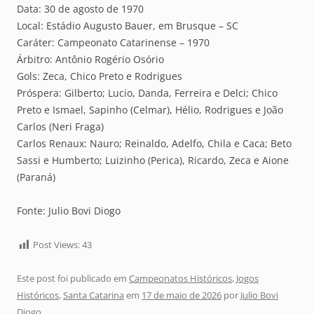
Data: 30 de agosto de 1970
Local: Estádio Augusto Bauer, em Brusque – SC
Caráter: Campeonato Catarinense – 1970
Árbitro: Antônio Rogério Osório
Gols: Zeca, Chico Preto e Rodrigues
Próspera: Gilberto; Lucio, Danda, Ferreira e Delci; Chico
Preto e Ismael, Sapinho (Celmar), Hélio, Rodrigues e João
Carlos (Neri Fraga)
Carlos Renaux: Nauro; Reinaldo, Adelfo, Chila e Caca; Beto
Sassi e Humberto; Luizinho (Perica), Ricardo, Zeca e Aione
(Paraná)
Fonte: Julio Bovi Diogo
Post Views:
43
Este post foi publicado em
Campeonatos Históricos
,
Jogos
Históricos
,
Santa Catarina
em
17 de maio de 2026
por
Julio Bovi
Diogo
.