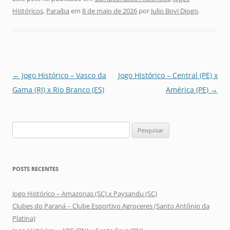
Históricos
,
Paraíba
em
8 de maio de 2026
por
Julio Bovi Diogo
.
Navegação
←
Jogo Histórico – Vasco da
Jogo Histórico – Central (PE) x
de
Gama (RJ) x Rio Branco (ES)
América (PE)
→
posts
Pesquisar
por:
POSTS RECENTES
Jogo Histórico – Amazonas (SC) x Paysandu (SC)
Clubes do Paraná – Clube Esportivo Agroceres (Santo Antônio da
Platina)