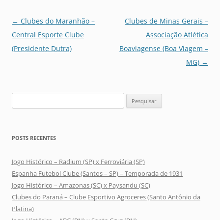
Navegação
←
Clubes do Maranhão –
Clubes de Minas Gerais –
de
Central Esporte Clube
Associação Atlética
posts
(Presidente Dutra)
Boaviagense (Boa Viagem –
MG)
→
Pesquisar
por:
POSTS RECENTES
Jogo Histórico – Radium (SP) x Ferroviária (SP)
Espanha Futebol Clube (Santos – SP) – Temporada de 1931
Jogo Histórico – Amazonas (SC) x Paysandu (SC)
Clubes do Paraná – Clube Esportivo Agroceres (Santo Antônio da
Platina)