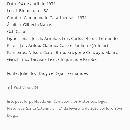
Data: 04 de abril de 1971
Local: Blumenau – SC
Caráter: Campeonato Catarinense – 1971
Árbitro: Gilberto Nahas
Gol: Caco
Figueirense: Joceli; Arnoldo, Luis Carlos, Beto e Fernando;
Pelé e Jair; Arildo, Cláudio, Caco e Paulinho (Zulmar)
Palmeiras: Nilson; Coral, Brito, Krieger e Gonzaga; Mauro e
Gauchinho; Tarcísio, Leal, Chiquinho e Parobé
Fonte: Julio Bovi Diogo e Dejair Fernandes
Post Views:
34
Este post foi publicado em
Campeonatos Históricos
,
Jogos
Históricos
,
Santa Catarina
em
21 de fevereiro de 2026
por
Julio Bovi
Diogo
.