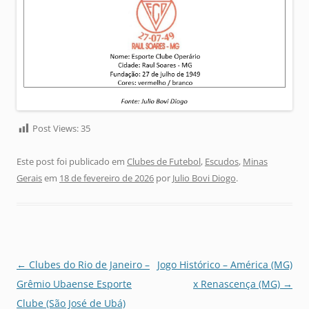
Post Views:
35
Este post foi publicado em
Clubes de Futebol
,
Escudos
,
Minas
Gerais
em
18 de fevereiro de 2026
por
Julio Bovi Diogo
.
Navegação
←
Clubes do Rio de Janeiro –
Jogo Histórico – América (MG)
de
Grêmio Ubaense Esporte
x Renascença (MG)
→
posts
Clube (São José de Ubá)