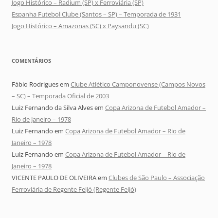
Jogo Histórico – Radium (SP) x Ferroviária (SP)
Espanha Futebol Clube (Santos – SP) – Temporada de 1931
Jogo Histórico – Amazonas (SC) x Paysandu (SC)
COMENTÁRIOS
Fábio Rodrigues
em
Clube Atlético Camponovense (Campos Novos
– SC) – Temporada Oficial de 2003
Luiz Fernando da Silva Alves
em
Copa Arizona de Futebol Amador –
Rio de Janeiro – 1978
Luiz Fernando
em
Copa Arizona de Futebol Amador – Rio de
Janeiro – 1978
Luiz Fernando
em
Copa Arizona de Futebol Amador – Rio de
Janeiro – 1978
VICENTE PAULO DE OLIVEIRA
em
Clubes de São Paulo – Associação
Ferroviária de Regente Feijó (Regente Feijó)