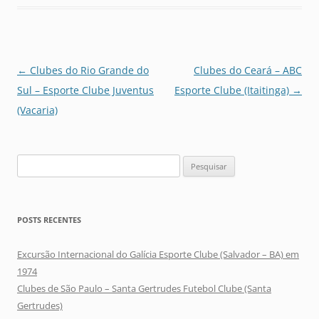
Navegação
←
Clubes do Rio Grande do
Clubes do Ceará – ABC
de
Sul – Esporte Clube Juventus
Esporte Clube (Itaitinga)
→
posts
(Vacaria)
Pesquisar
por:
POSTS RECENTES
Excursão Internacional do Galícia Esporte Clube (Salvador – BA) em
1974
Clubes de São Paulo – Santa Gertrudes Futebol Clube (Santa
Gertrudes)