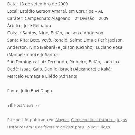
Data: 13 de setembro de 2009
Local: Estádio Gerson Amaral, em Coruripe – AL
Caráter: Campeonato Alagoano – 2ª Divisão – 2009
Árbitro: José Reinaldo
Gols: Jr Santos, Nino, Betão, Jaelson e Anderson
Santa Rita: Beto, Vovô, Ronald, Selmo Lima e Perí; Jaelson,
Anderson, Nino (Sabará) e Joilson (Cicinho); Luciano Rosa
(Manoelzinho) e Jr Santos
São Domingos: Luiz Fernando, Pinheiro, Betão, Laercio e
Dedé; Isaac, Galo, Danilo (Israel) (Alexandre) e Kaká;
Marcelo Fumaça e Eliêdo (Adriano)
Fonte: Julio Bovi Diogo
Post Views:
77
Este post foi publicado em
Alagoas
,
Campeonatos Históricos
,
Jogos
Históricos
em
16 de fevereiro de 2026
por
Julio Bovi Diogo
.