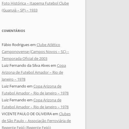
Foto Histórica – Itapema Futebol Clube
(Guarujá – SP) – 1933
COMENTÁRIOS
Fábio Rodrigues
em
Clube Atlético
Camponovense (Campos Novos – SC) –
Temporada Oficial de 2003
Luiz Fernando da Silva Alves
em
Copa
Arizona de Futebol Amador – Rio de
Janeiro – 1978
Luiz Fernando
em
Copa Arizona de
Futebol Amador – Rio de Janeiro – 1978
Luiz Fernando
em
Copa Arizona de
Futebol Amador – Rio de Janeiro – 1978
VICENTE PAULO DE OLIVEIRA
em
Clubes
de São Paulo – Associação Ferroviária de
Regente Feijó (Regente Feijó)