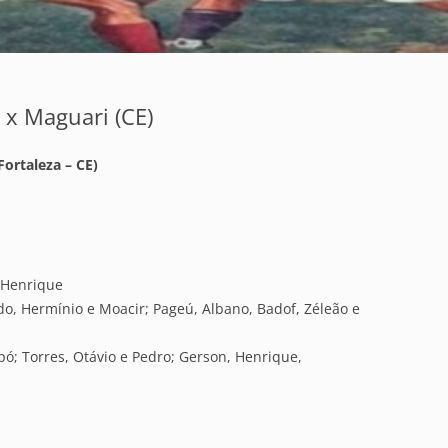
 x Maguari (CE)
Fortaleza – CE)
e Henrique
do, Hermínio e Moacir; Pageú, Albano, Badof, Zéleão e
ó; Torres, Otávio e Pedro; Gerson, Henrique,