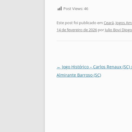
Post Views:
46
Este post foi publicado em
Ceará
,
Jogos Am
14 de fevereiro de 2026
por
Julio Bovi Diogo
Navegação
←
Jogo Histórico – Carlos Renaux (SC) 
de
Almirante Barroso (SC)
posts