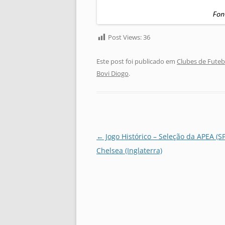
Post Views:
36
Este post foi publicado em
Clubes de Futeb
Bovi Diogo
.
Navegação
←
Jogo Histórico – Seleção da APEA (S
de
Chelsea (Inglaterra)
posts