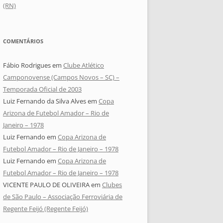
(RN)
COMENTÁRIOS
Fábio Rodrigues
em
Clube Atlético
Camponovense (Campos Novos – SC) –
Temporada Oficial de 2003
Luiz Fernando da Silva Alves
em
Copa
Arizona de Futebol Amador – Rio de
Janeiro – 1978
Luiz Fernando
em
Copa Arizona de
Futebol Amador – Rio de Janeiro – 1978
Luiz Fernando
em
Copa Arizona de
Futebol Amador – Rio de Janeiro – 1978
VICENTE PAULO DE OLIVEIRA
em
Clubes
de São Paulo – Associação Ferroviária de
Regente Feijó (Regente Feijó)