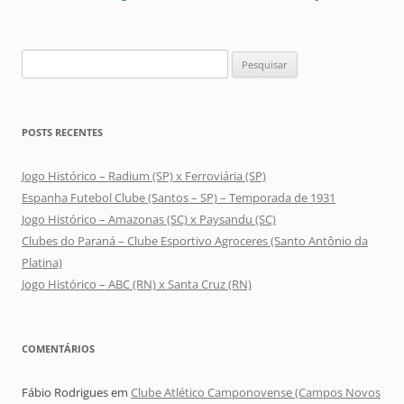
Pesquisar
por:
POSTS RECENTES
Jogo Histórico – Radium (SP) x Ferroviária (SP)
Espanha Futebol Clube (Santos – SP) – Temporada de 1931
Jogo Histórico – Amazonas (SC) x Paysandu (SC)
Clubes do Paraná – Clube Esportivo Agroceres (Santo Antônio da
Platina)
Jogo Histórico – ABC (RN) x Santa Cruz (RN)
COMENTÁRIOS
Fábio Rodrigues
em
Clube Atlético Camponovense (Campos Novos