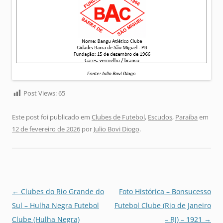
Post Views:
65
Este post foi publicado em
Clubes de Futebol
,
Escudos
,
Paraíba
em
12 de fevereiro de 2026
por
Julio Bovi Diogo
.
Navegação
←
Clubes do Rio Grande do
Foto Histórica – Bonsucesso
de
Sul – Hulha Negra Futebol
Futebol Clube (Rio de Janeiro
posts
Clube (Hulha Negra)
– RJ) – 1921
→