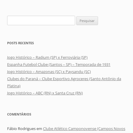
Pesquisar
por:
POSTS RECENTES
Jogo Histórico – Radium (SP) x Ferroviária (SP)
Espanha Futebol Clube (Santos – SP) – Temporada de 1931
Jogo Histórico – Amazonas (SC) x Paysandu (SC)
Clubes do Paraná – Clube Esportivo Agroceres (Santo Antônio da
Platina)
Jogo Histórico – ABC (RN) x Santa Cruz (RN)
COMENTÁRIOS
Fábio Rodrigues
em
Clube Atlético Camponovense (Campos Novos