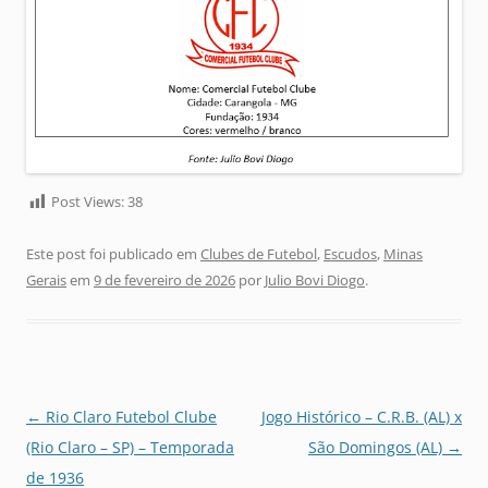
Post Views:
38
Este post foi publicado em
Clubes de Futebol
,
Escudos
,
Minas
Gerais
em
9 de fevereiro de 2026
por
Julio Bovi Diogo
.
Navegação
←
Rio Claro Futebol Clube
Jogo Histórico – C.R.B. (AL) x
de
(Rio Claro – SP) – Temporada
São Domingos (AL)
→
posts
de 1936