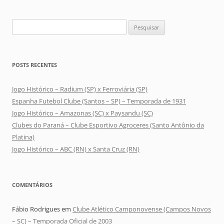
Pesquisar
por:
POSTS RECENTES
Jogo Histórico – Radium (SP) x Ferroviária (SP)
Espanha Futebol Clube (Santos – SP) – Temporada de 1931
Jogo Histórico – Amazonas (SC) x Paysandu (SC)
Clubes do Paraná – Clube Esportivo Agroceres (Santo Antônio da
Platina)
Jogo Histórico – ABC (RN) x Santa Cruz (RN)
COMENTÁRIOS
Fábio Rodrigues
em
Clube Atlético Camponovense (Campos Novos
– SC) – Temporada Oficial de 2003