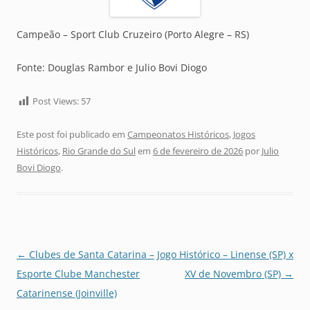
Campeão – Sport Club Cruzeiro (Porto Alegre – RS)
Fonte: Douglas Rambor e Julio Bovi Diogo
Post Views:
57
Este post foi publicado em
Campeonatos Históricos
,
Jogos
Históricos
,
Rio Grande do Sul
em
6 de fevereiro de 2026
por
Julio
Bovi Diogo
.
Navegação
←
Clubes de Santa Catarina –
Jogo Histórico – Linense (SP) x
de
Esporte Clube Manchester
XV de Novembro (SP)
→
posts
Catarinense (Joinville)