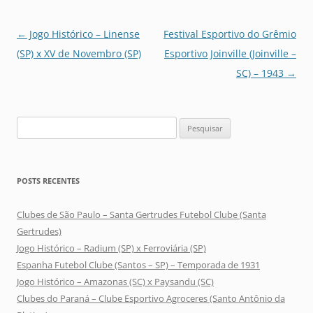
Navegação
←
Jogo Histórico – Linense
Festival Esportivo do Grêmio
de
(SP) x XV de Novembro (SP)
Esportivo Joinville (Joinville –
posts
SC) – 1943
→
Pesquisar
por:
POSTS RECENTES
Clubes de São Paulo – Santa Gertrudes Futebol Clube (Santa
Gertrudes)
Jogo Histórico – Radium (SP) x Ferroviária (SP)
Espanha Futebol Clube (Santos – SP) – Temporada de 1931
Jogo Histórico – Amazonas (SC) x Paysandu (SC)
Clubes do Paraná – Clube Esportivo Agroceres (Santo Antônio da