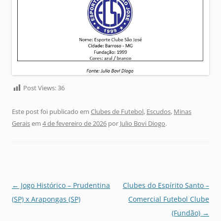
Post Views:
36
Este post foi publicado em
Clubes de Futebol
,
Escudos
,
Minas
Gerais
em
4 de fevereiro de 2026
por
Julio Bovi Diogo
.
Navegação
←
Jogo Histórico – Prudentina
Clubes do Espírito Santo –
de
(SP) x Arapongas (SP)
Comercial Futebol Clube
posts
(Fundão)
→