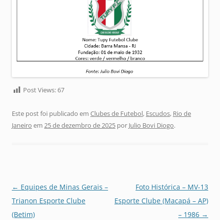
Post Views:
67
Este post foi publicado em
Clubes de Futebol
,
Escudos
,
Rio de
Janeiro
em
25 de dezembro de 2025
por
Julio Bovi Diogo
.
Navegação
←
Equipes de Minas Gerais –
Foto Histórica – MV-13
de
Trianon Esporte Clube
Esporte Clube (Macapá – AP)
posts
(Betim)
– 1986
→