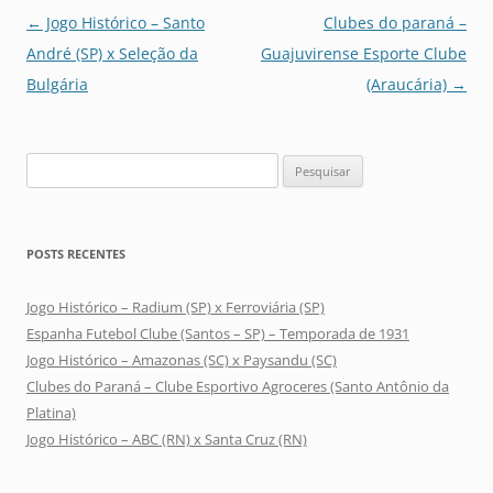
Navegação
←
Jogo Histórico – Santo
Clubes do paraná –
de
André (SP) x Seleção da
Guajuvirense Esporte Clube
posts
Bulgária
(Araucária)
→
Pesquisar
por:
POSTS RECENTES
Jogo Histórico – Radium (SP) x Ferroviária (SP)
Espanha Futebol Clube (Santos – SP) – Temporada de 1931
Jogo Histórico – Amazonas (SC) x Paysandu (SC)
Clubes do Paraná – Clube Esportivo Agroceres (Santo Antônio da
Platina)
Jogo Histórico – ABC (RN) x Santa Cruz (RN)