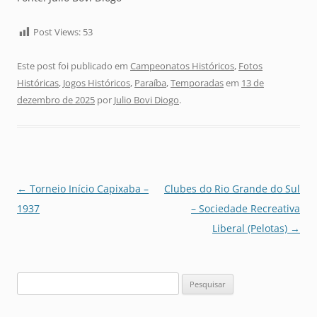
Post Views:
53
Este post foi publicado em
Campeonatos Históricos
,
Fotos
Históricas
,
Jogos Históricos
,
Paraíba
,
Temporadas
em
13 de
dezembro de 2025
por
Julio Bovi Diogo
.
Navegação
←
Torneio Início Capixaba –
Clubes do Rio Grande do Sul
de
1937
– Sociedade Recreativa
posts
Liberal (Pelotas)
→
Pesquisar
por: