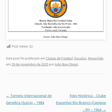
Post Views:
32
Este post foi publicado em
Clubes de Futebol
,
Escudos
,
Maranhão
em
29 de novembro de 2025
por
Julio Bovi Diogo
.
Navegação
←
Torneio Internacional de
Foto Histórica – Clube
de
Genebra (Suíça) – 1984
Esportivo Rio Branco (Campos
posts
– RJ) – 1964
→