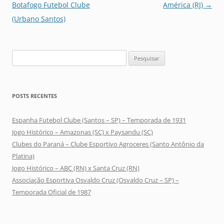
de
Botafogo Futebol Clube
América (RJ)
→
posts
(Urbano Santos)
Pesquisar
por:
POSTS RECENTES
Espanha Futebol Clube (Santos – SP) – Temporada de 1931
Jogo Histórico – Amazonas (SC) x Paysandu (SC)
Clubes do Paraná – Clube Esportivo Agroceres (Santo Antônio da
Platina)
Jogo Histórico – ABC (RN) x Santa Cruz (RN)
Associação Esportiva Osvaldo Cruz (Osvaldo Cruz – SP) –
Temporada Oficial de 1987