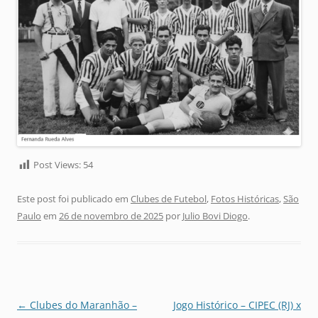
Post Views:
54
Este post foi publicado em
Clubes de Futebol
,
Fotos Históricas
,
São
Paulo
em
26 de novembro de 2025
por
Julio Bovi Diogo
.
Navegação
←
Clubes do Maranhão –
Jogo Histórico – CIPEC (RJ) x