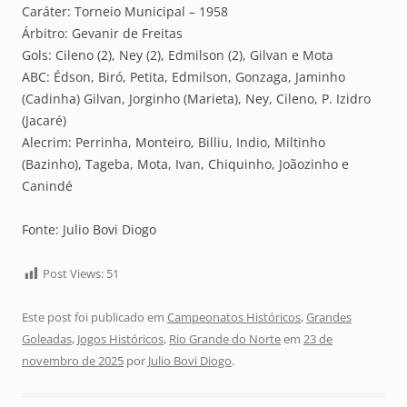
Caráter: Torneio Municipal – 1958
Árbitro: Gevanir de Freitas
Gols: Cileno (2), Ney (2), Edmilson (2), Gilvan e Mota
ABC: Édson, Biró, Petita, Edmilson, Gonzaga, Jaminho
(Cadinha) Gilvan, Jorginho (Marieta), Ney, Cileno, P. Izidro
(Jacaré)
Alecrim: Perrinha, Monteiro, Billiu, Indio, Miltinho
(Bazinho), Tageba, Mota, Ivan, Chiquinho, Joãozinho e
Canindé
Fonte: Julio Bovi Diogo
Post Views:
51
Este post foi publicado em
Campeonatos Históricos
,
Grandes
Goleadas
,
Jogos Históricos
,
Rio Grande do Norte
em
23 de
novembro de 2025
por
Julio Bovi Diogo
.