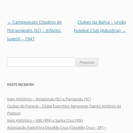
Navegação
←
Campeonato Citadino de
Clubes da Bahia – União
de
Florianópolis (SC) – Infanto-
Futebol Club (Adustina)
→
posts
Juvenil – 1947
Pesquisar
por:
POSTS RECENTES
Jogo Histórico – Amazonas (SC) x Paysandu (SC)
Clubes do Paraná – Clube Esportivo Agroceres (Santo Antônio da
Platina)
Jogo Histórico – ABC (RN) x Santa Cruz (RN)
Associação Esportiva Osvaldo Cruz (Osvaldo Cruz – SP) –