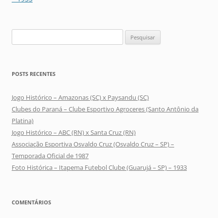
Pesquisar
por:
POSTS RECENTES
Jogo Histórico – Amazonas (SC) x Paysandu (SC)
Clubes do Paraná – Clube Esportivo Agroceres (Santo Antônio da
Platina)
Jogo Histórico – ABC (RN) x Santa Cruz (RN)
Associação Esportiva Osvaldo Cruz (Osvaldo Cruz – SP) –
Temporada Oficial de 1987
Foto Histórica – Itapema Futebol Clube (Guarujá – SP) – 1933
COMENTÁRIOS