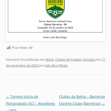
Post Views:
40
Este post foi publicado em
Bahia
,
Clubes de Futebol
,
Escudos
em
17
de novembro de 2025
por
Julio Bovi Diogo
.
Navegação
←
Torneio Início de
Clubes da Bahia – Barreiras
de
Florianópolis (SC) – Amadores
Esporte Clube (Barreiras)
→
posts
– 1955