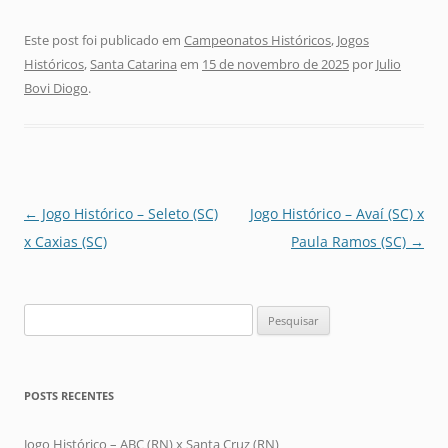
Este post foi publicado em
Campeonatos Históricos
,
Jogos
Históricos
,
Santa Catarina
em
15 de novembro de 2025
por
Julio
Bovi Diogo
.
Navegação
←
Jogo Histórico – Seleto (SC)
Jogo Histórico – Avaí (SC) x
de
x Caxias (SC)
Paula Ramos (SC)
→
posts
Pesquisar
por:
POSTS RECENTES
Jogo Histórico – ABC (RN) x Santa Cruz (RN)