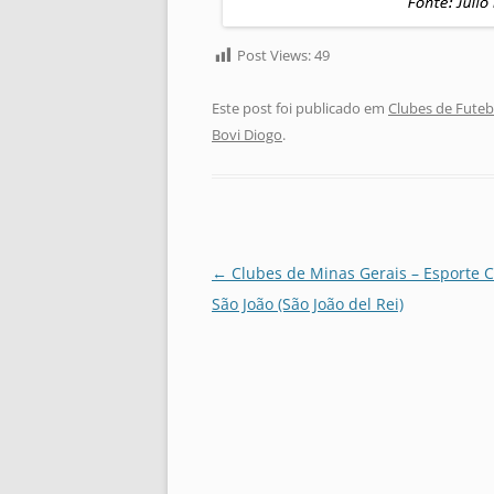
Post Views:
49
Este post foi publicado em
Clubes de Futeb
Bovi Diogo
.
Navegação
←
Clubes de Minas Gerais – Esporte 
de
São João (São João del Rei)
posts