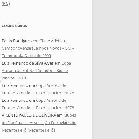
(RN)
COMENTÁRIOS
Fábio Rodrigues
em
Clube Atlético
Camponovense (Campos Novos – SC) –
Temporada Oficial de 2003
Luiz Fernando da Silva Alves
em
Copa
Arizona de Futebol Amador – Rio de
Janeiro – 1978
Luiz Fernando
em
Copa Arizona de
Futebol Amador – Rio de Janeiro – 1978
Luiz Fernando
em
Copa Arizona de
Futebol Amador – Rio de Janeiro – 1978
VICENTE PAULO DE OLIVEIRA
em
Clubes
de São Paulo – Associação Ferroviária de
Regente Feijó (Regente Feijó)