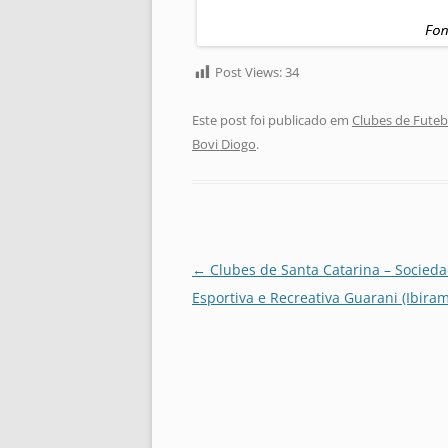
Post Views:
34
Este post foi publicado em
Clubes de Futeb
Bovi Diogo
.
Navegação
←
Clubes de Santa Catarina – Socied
de
Esportiva e Recreativa Guarani (Ibira
posts